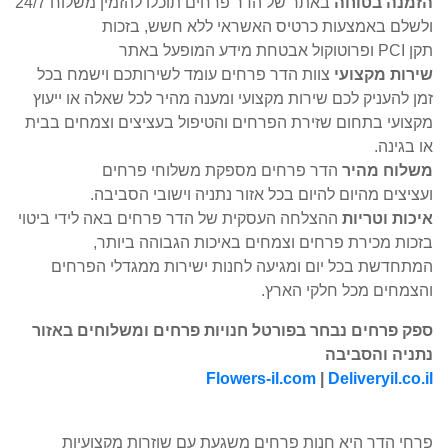
הזמנה בטוחה
באתר של הדר פרחים תוכלו להזמין משלוח 24/7
ולשלם באמצעות כרטיס האשראי ללא חשש, בזכות
תקן PCI ופרוטוקול אבטחת מידע המופעל באתר
שירות מקצועי
צוות הדר פרחים עומד לשירותכם וישמח בכל
זמן להעניק לכם שירות מקצועי ומענה מהיר לכל שאלה או ייעוץ
מקצועי בתחום שזירת הפרחים והטיפול בעציצים וצמחים בבית
או בגינה.
משלוח מהיר
הדר פרחים מספקת משלוחי פרחים
ועציצים מהיום להיום בכל אזור נתניה וישובי הסביבה.
איכות וטריות
ההצלחה העסקית של הדר פרחים באה לידי ביטוי
בזכות מכירת פרחים וצמחים באיכות הגבוהה ביותר,
המתחדשת בכל יום ומגיעה לחנות ישירות ממגדלי הפרחים
והצמחים מכל חלקי הארץ.
ספק פרחים נבחר בפורטל חנויות פרחים ומשלוחים באזור
נתניה והסביבה
Flowers-il.com
|
Deliveryil.co.il
פרחי הדר היא חנות פרחים משגעת עם שוזרות מקצועיות